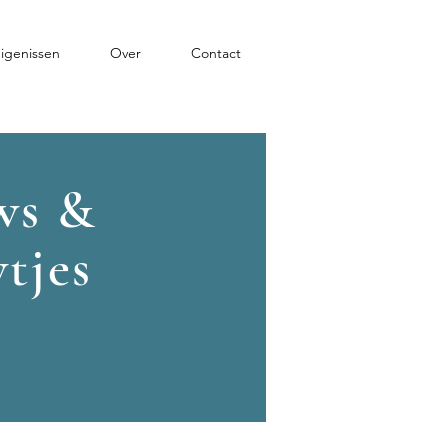
igenissen
Over
Contact
ws &
tjes