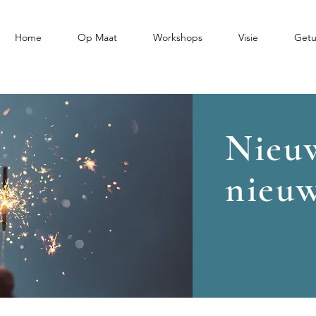
Home
Op Maat
Workshops
Visie
Getu
Nieu
nieuw