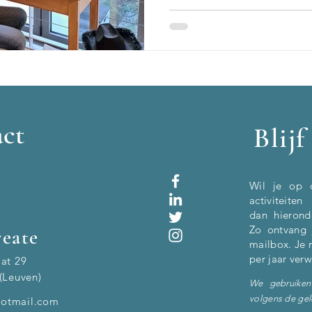
ct
Blij
Wil je op 
activitei
dan
hierond
Zo ontvang 
eate
mailbox. Je 
per jaar ver
aat 29
(Leuven)
We gebruiken
volgens de ge
otmail.com