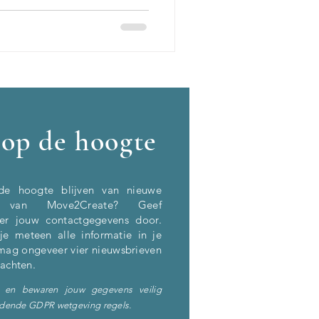
f op de hoogte
de hoogte blijven van nieuwe
ten van Move2Create? Geef
er
jouw contactgegevens door.
je meteen alle informatie in je
mag ongeveer vier nieuwsbrieven
wachten.
 en bewaren jouw gegevens veilig
ldende GDPR wetgeving regels.