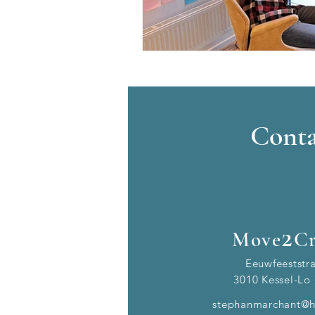
Conta
2
Move
Cr
Eeuwfeeststr
3010 Kessel-Lo 
stephanmarchant@h