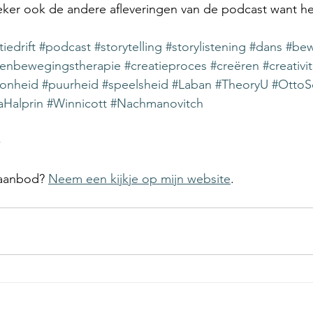
zeker ook de andere afleveringen van de podcast want he
iedrift
#podcast
#storytelling
#storylistening
#dans
#be
enbewegingstherapie
#creatieproces
#creëren
#creativit
onheid
#puurheid
#speelsheid
#Laban
#TheoryU
#OttoS
Halprin
#Winnicott
#Nachmanovitch
-
aanbod? 
Neem een kijkje op mijn website
.