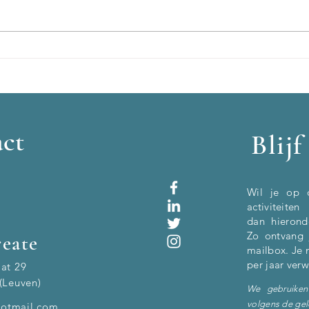
Te gast bij de podcast Zorg voor
Te ga
Zorgprofessionals
Rustv
ct
Blij
Wil je op 
activitei
dan
hierond
Zo ontvang 
eate
mailbox. Je 
per jaar ver
aat 29
(Leuven)
We gebruiken
volgens de ge
otmail.com