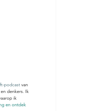
ift-podcast
 van 
 en denkers. Ik 
waarop ik 
ng en ontdek 