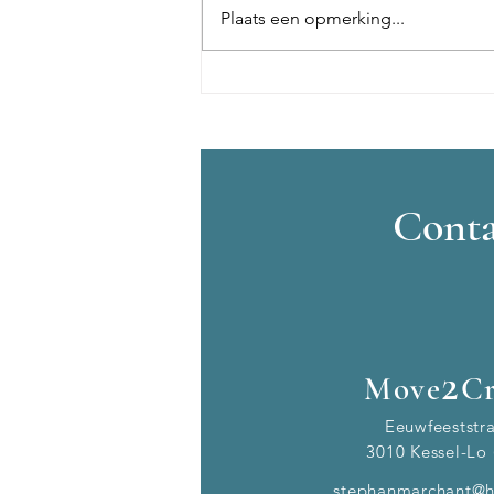
Plaats een opmerking...
Dans mee met het ritme van de
zomer
Conta
2
Move
Cr
Eeuwfeeststr
3010 Kessel-Lo 
stephanmarchant@h