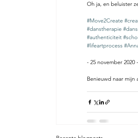
Oh ja, en beluister 
#Move2Create
#creat
#danstherapie
#dans
#authenticiteit
#scho
#lifeartprocess
#Anna
- 25 november 2020 
Benieuwd naar mijn 