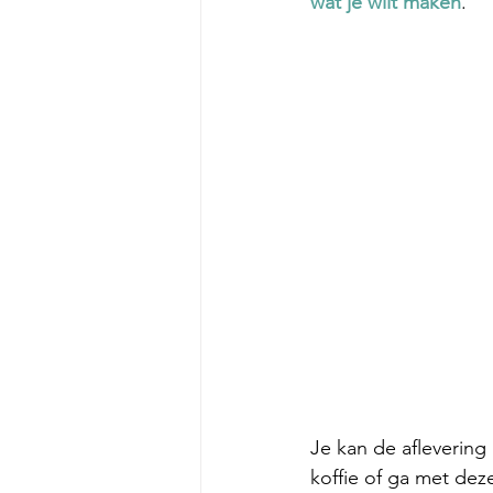
wat je wilt maken
. 
Je kan de aflevering
koffie of ga met dez