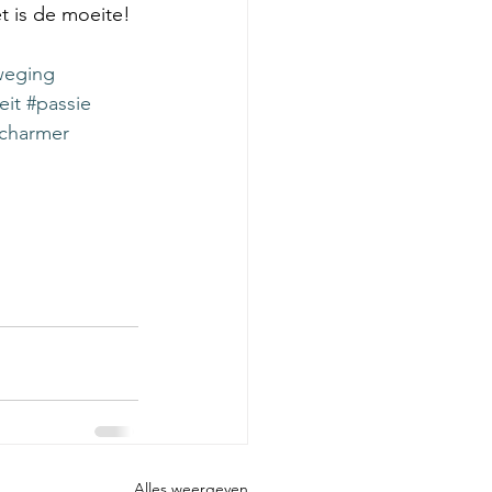
t is de moeite! 
weging
eit
#passie
charmer
Alles weergeven