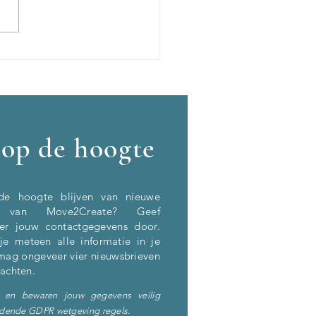
st bij de podcast De
erlener
f op de hoogte
de hoogte blijven van nieuwe
ten van Move2Create? Geef
er
jouw contactgegevens door.
je meteen alle informatie in je
mag ongeveer vier nieuwsbrieven
wachten.
 en bewaren jouw gegevens veilig
ldende GDPR wetgeving regels.