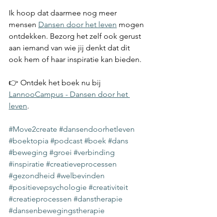
Ik hoop dat daarmee nog meer 
mensen 
Dansen door het leven
 mogen 
ontdekken. Bezorg het zelf ook gerust 
aan iemand van wie jij denkt dat dit 
ook hem of haar inspiratie kan bieden.
👉 Ontdek het boek nu bij 
LannooCampus - Dansen door het 
leven
.
#Move2create
#dansendoorhetleven
#boektopia
#podcast
#boek
#dans
#beweging
#groei
#verbinding
#inspiratie
#creatieveprocessen
#gezondheid
#welbevinden
#positievepsychologie
#creativiteit
#creatieprocessen
#danstherapie
#dansenbewegingstherapie