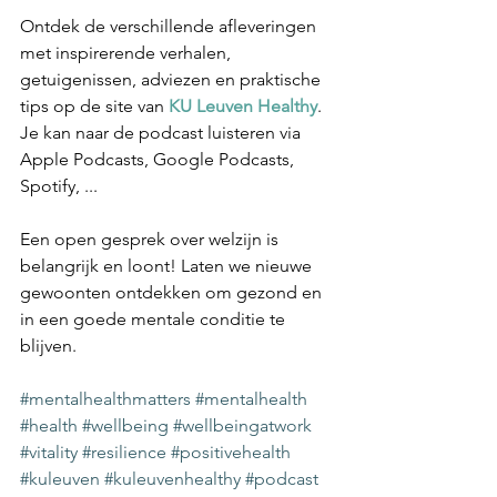
Ontdek de verschillende afleveringen 
met inspirerende verhalen, 
getuigenissen, adviezen en praktische 
tips op de site van 
KU Leuven Healthy
. 
Je kan naar de podcast luisteren via 
Apple Podcasts, Google Podcasts, 
Spotify, ...
Een open gesprek over welzijn is 
belangrijk en loont! Laten we nieuwe 
gewoonten ontdekken om gezond en 
in een goede mentale conditie te 
blijven.
#mentalhealthmatters
#mentalhealth
#health
#wellbeing
#wellbeingatwork
#vitality
#resilience
#positivehealth
#kuleuven
#kuleuvenhealthy
#podcast