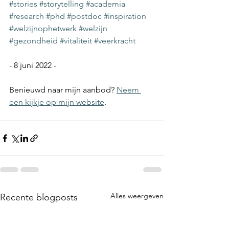
#stories
#storytelling
#academia
#research
#phd
#postdoc
#inspiration
#welzijnophetwerk
#welzijn
#gezondheid
#vitaliteit
#veerkracht
- 8 juni 2022 -
Benieuwd naar mijn aanbod? 
Neem 
een kijkje op mijn website
.
Alles weergeven
Recente blogposts